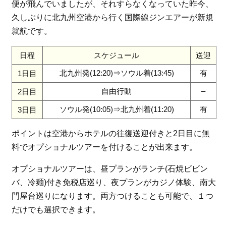
便が飛んでいましたが、それすらなくなっていた昨今、
久しぶりに北九州空港から行く国際線ジンエアーが新規
就航です。
日程
スケジュール
送迎
北九州発(12:20)⇒ソウル着(13:45)
有
1日目
自由行動
–
2日目
ソウル発(10:05)⇒北九州着(11:20)
有
3日目
ポイントは空港からホテルの往復送迎付きと2日目に無
料でオプショナルツアーを付けることが出来ます。
オプショナルツアーは、昼プランがランチ(石焼ビビン
バ、冷麺)付き免税店巡り、夜プランがカジノ体験、南大
門屋台巡りになります。両方つけることも可能で、１つ
だけでも選択できます。