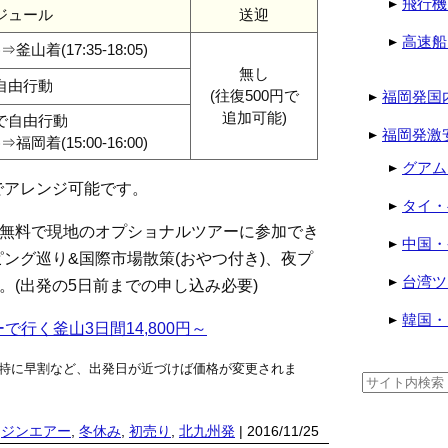
飛行機
ジュール
送迎
高速船
)⇒釜山着(17:35-18:05)
無し
自由行動
(往復500円で
福岡発国
追加可能)
で自由行動
福岡発激
)⇒福岡着(15:00-16:00)
グアム
円でアレンジ可能です。
タイ・
、無料で現地のオプショナルツアーに参加でき
中国・
ング巡り&国際市場散策(おやつ付き)、夜プ
台湾ツ
。(出発の5日前までの申し込み必要)
韓国・
で行く釜山3日間14,800円～
特に早割など、出発日が近づけば価格が変更されま
検
索:
,
ジンエアー
,
冬休み
,
初売り
,
北九州発
| 2016/11/25