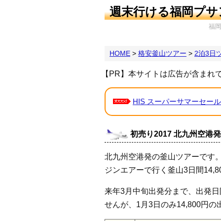
週末行ける福岡プサ
福
HOME
>
格安釜山ツアー
>
2泊3日
【PR】本サイトは広告が含まれ
HIS スーパーサマーセール
初売り2017 北九州空港発
北九州空港発の釜山ツアーです。
ジンエアーで行く釜山3日間14,
来年3月中旬出発分まで、出発
せんが、1月3日のみ14,800