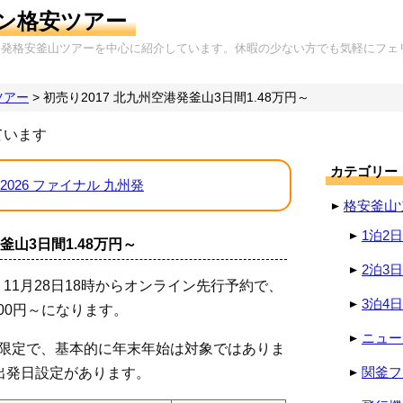
ン格安ツアー
岡発格安釜山ツアーを中心に紹介しています。休暇の少ない方でも気軽にフェ
ツアー
>
初売り2017 北九州空港発釜山3日間1.48万円～
ています
カテゴリー
2026 ファイナル 九州発
格安釜山
1泊2
釜山3日間1.48万円～
2泊3
11月28日18時からオンライン先行予約で、
3泊4
800円～になります。
ニュー
日限定で、基本的に年末年始は対象ではありま
関釜フ
円の出発日設定があります。