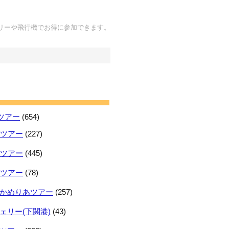
リーや飛行機でお得に参加できます。
ツアー
(654)
日ツアー
(227)
日ツアー
(445)
日ツアー
(78)
かめりあツアー
(257)
ェリー(下関港)
(43)