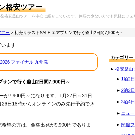
ン格安ツアー
岡発格安釜山ツアーを中心に紹介しています。休暇の少ない方でも気軽にフェ
ツアー
>
初売りラストSALE エアプサンで行く釜山2日間7,900円～
ています
カテゴリー
2026 ファイナル 九州発
格安釜山
1泊2
プサンで行く釜山2日間7,900円～
2泊3
が7,900円～になります。1月27日～31日
3泊4
月26日18時からオンラインのみ先行予約でき
ニュー
関釜フ
希望の方は、金曜出発が9,900円でありま