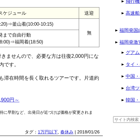
飛行機
スケジュール
送迎
高速船
:20)⇒釜山着(10:00-10:15)
福岡発国
無
発まで自由行動
:00)⇒福岡着(18:50)
福岡発激
グアム
きませんので、必要な方は往復2,000円にな
タイ・
内です。
中国・
でも滞在時間を長く取れるツアーです。片道約
台湾ツ
900円～
韓国・
特に早割など、出発日が近づけば価格が変更されま
検
索:
タグ：
1万円以下
,
春休み
| 2018/01/26