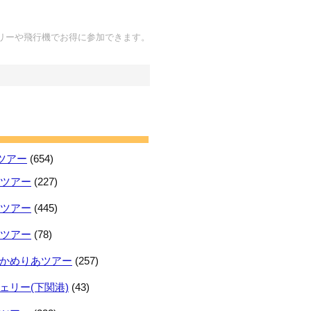
リーや飛行機でお得に参加できます。
ツアー
(654)
日ツアー
(227)
日ツアー
(445)
日ツアー
(78)
かめりあツアー
(257)
ェリー(下関港)
(43)