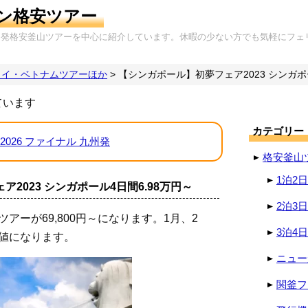
ン格安ツアー
岡発格安釜山ツアーを中心に紹介しています。休暇の少ない方でも気軽にフェ
タイ・ベトナムツアーほか
>
【シンガポール】初夢フェア2023 シンガポー
ています
カテゴリー
2026 ファイナル 九州発
格安釜山
1泊2
2023 シンガポール4日間6.98万円～
2泊3
アーが69,800円～になります。1月、2
3泊4
値になります。
ニュー
関釜フ