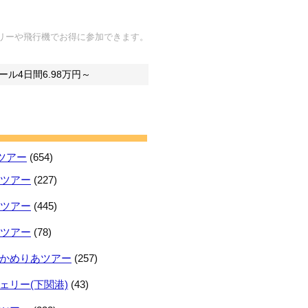
リーや飛行機でお得に参加できます。
ル4日間6.98万円～
ツアー
(654)
日ツアー
(227)
日ツアー
(445)
日ツアー
(78)
かめりあツアー
(257)
ェリー(下関港)
(43)