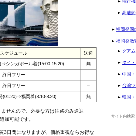
飛行機
高速船
福岡発国
福岡発激
グアム
スケジュール
送迎
タイ・
0)⇒シンガポール着(15:00-15:20)
無
中国・
終日フリー
–
終日フリー
–
台湾ツ
1:20)⇒福岡着(8:10-8:20)
無
韓国・
きませんので、必要な方は往路のみ送迎
検
円で追加可能です。
索:
質3日間になりますが、価格重視ならお得な