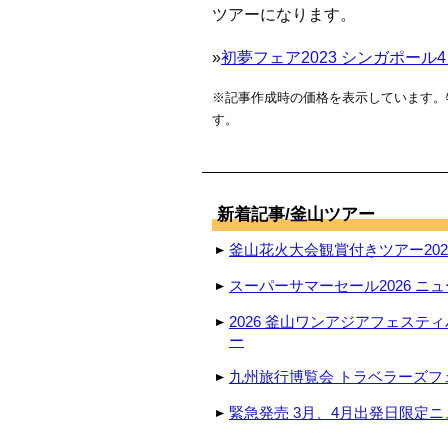
ツアーになります。
»
初夢フェア2023 シンガポール4日
※記事作成時の価格を表示しています。
す。
新着記事/釜山ツアー
釜山花火大会観賞付きツアー2026
スーパーサマーセール2026 ニュ
2026 釜山ワンアジアフェステ
ー
九州旅行博覧会 トラベラーズフェ
緊急発売 3月、4月出発日限定ニ