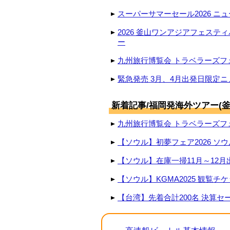
スーパーサマーセール2026 ニュ
2026 釜山ワンアジアフェステ
ー
九州旅行博覧会 トラベラーズフェ
緊急発売 3月、4月出発日限定ニ
新着記事/福岡発海外ツアー(釜
九州旅行博覧会 トラベラーズフェ
【ソウル】初夢フェア2026 ソウ
【ソウル】在庫一掃11月～12月
【ソウル】KGMA2025 観覧チ
【台湾】先着合計200名 決算セール