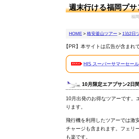
週末行ける福岡プサ
福
HOME
>
格安釜山ツアー
>
1泊2日
【PR】本サイトは広告が含まれ
HIS スーパーサマーセール
10月限定エアプサン2日間1
10月出発のお得なツアーです。エ
ります。
飛行機を利用したツアーでは激安価
チャージも含まれます。フェリー
も楽です。