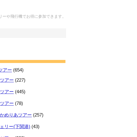
リーや飛行機でお得に参加できます。
ツアー
(654)
日ツアー
(227)
日ツアー
(445)
日ツアー
(78)
かめりあツアー
(257)
ェリー(下関港)
(43)