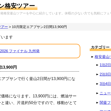
ン格安ツアー
岡発格安釜山ツアーを中心に紹介しています。休暇の少ない方でも気軽にフェ
ツアー
>
10月限定エアプサン2日間13,900円
ています
カテゴリー
2026 ファイナル 九州発
格安釜山
1泊2
3,900円
2泊3
アプサンで行く釜山2日間が13,900円にな
3泊4
ニュー
格になります。13,900円には、燃油サー
関釜フ
と違い、片道約50分ですので、移動がとて