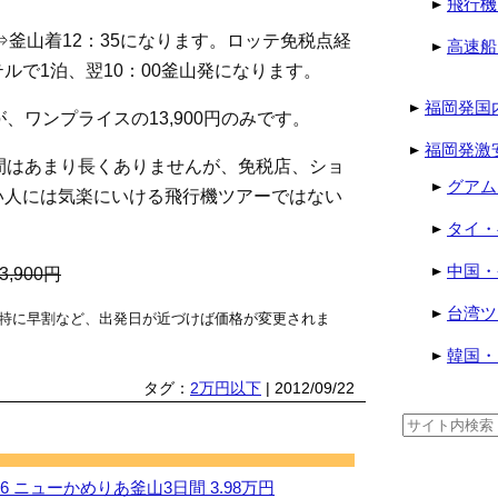
飛行機
⇒釜山着12：35になります。ロッテ免税点経
高速船
ルで1泊、翌10：00釜山発になります。
福岡発国
、ワンプライスの13,900円のみです。
福岡発激
間はあまり長くありませんが、免税店、ショ
グアム
い人には気楽にいける飛行機ツアーではない
タイ・
中国・
,900円
台湾ツ
特に早割など、出発日が近づけば価格が変更されま
韓国・
タグ：
2万円以下
| 2012/09/22
検
索:
 ニューかめりあ釜山3日間 3.98万円