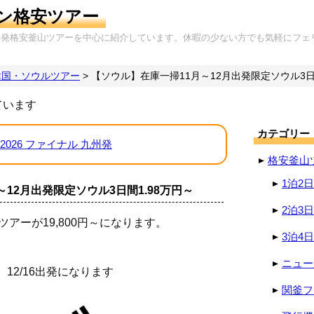
ン格安ツアー
岡発格安釜山ツアーを中心に紹介しています。休暇の少ない方でも気軽にフェ
韓国・ソウルツアー
>
【ソウル】在庫一掃11月～12月出発限定ソウル3日
ています
カテゴリー
2026 ファイナル 九州発
格安釜山
1泊2
12月出発限定ソウル3日間1.98万円～
2泊3
アーが19,800円～になります。
3泊4
ニュー
9、12/16出発になります
関釜フ