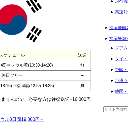
飛行機
高速船
福岡発国
福岡発激
グアム
スケジュール
送迎
タイ・
:45)⇒ソウル着(10:30-14:20)
無
中国・
終日フリー
–
台湾ツ
8:15)⇒福岡着(12:55-19:35)
無
韓国・
せんので、必要な方は往復送迎+16,000円
検
索:
ル3日間19,800円～