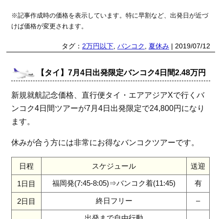
※記事作成時の価格を表示しています。特に早割など、出発日が近づ
けば価格が変更されます。
タグ：
2万円以下
,
バンコク
,
夏休み
| 2019/07/12
【タイ】7月4日出発限定バンコク4日間2.48万円
新規就航記念価格、直行便タイ・エアアジアXで行くバ
ンコク4日間ツアーが7月4日出発限定で24,800円になり
ます。
休みが合う方には非常にお得なバンコクツアーです。
日程
スケジュール
送迎
福岡発(7:45-8:05)⇒バンコク着(11:45)
有
1日目
終日フリー
–
2日目
出発まで自由行動