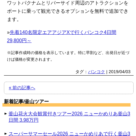
ワットパクナムとリバーサイド周辺のアトラクションを
ボートに乗って観光できるオプションを無料で追加でき
ます。
»
先着140名限定エアアジアXで行くバンコク4日間
29,800円～
※記事作成時の価格を表示しています。特に早割など、出発日が近づ
けば価格が変更されます。
タグ：
バンコク
| 2019/04/03
« 前の記事へ
新着記事/釜山ツアー
釜山花火大会観賞付きツアー2026 ニューかめりあ釜山3
日間 3.98万円
スーパーサマーセール2026 ニューかめりあで行く釜山3