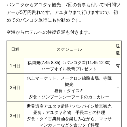
バンコクからアユタヤ観光、7回の食事も付いて5日間ツ
アーが5万円割れです。アユタヤまで行けますので、初
めてのバンコク旅行にもお勧めです。
空港からホテルへの往復送迎も付きます。
送
日程
スケジュール
迎
福岡発(7:45-8:35)⇒バンコク着(11:45-12:30)
1日目
有
ハーブオイル軟膏プレゼント
水上マーケット、メークロン線路市場、寺院
観光
2日目
–
昼食：タイスキ
夕食：ソンブーンシーフードのカニカレー
世界遺産アユタヤ遺跡とバンパイン離宮観光
昼食：アユタヤ名物 手長エビの料理
3日目
–
夕食：タイ古典舞踊を楽しみながら、マッサ
マンカレーなどを含むタイ料理