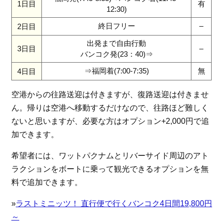
1日目
有
12:30)
終日フリー
–
2日目
出発まで自由行動
3日目
–
バンコク発(23：40)⇒
⇒福岡着(7:00-7:35)
無
4日目
空港からの往路送迎は付きますが、復路送迎は付きませ
ん。帰りは空港へ移動するだけなので、往路ほど難しく
ないと思いますが、必要な方はオプション+2,000円で追
加できます。
希望者には、ワットパクナムとリバーサイド周辺のアト
ラクションをボートに乗って観光できるオプションを無
料で追加できます。
»
ラストミニッツ！ 直行便で行くバンコク4日間19,800円
～