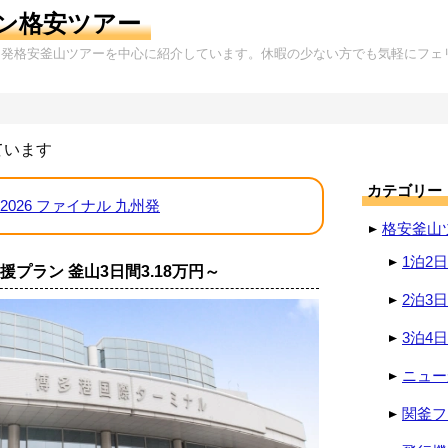
ン格安ツアー
岡発格安釜山ツアーを中心に紹介しています。休暇の少ない方でも気軽にフェ
ています
カテゴリー
2026 ファイナル 九州発
格安釜山
1泊2
援プラン 釜山3日間3.18万円～
2泊3
3泊4
ニュー
関釜フ