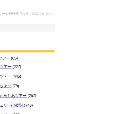
リーや飛行機でお得に参加できます。
ツアー
(654)
日ツアー
(227)
日ツアー
(445)
日ツアー
(78)
かめりあツアー
(257)
ェリー(下関港)
(43)