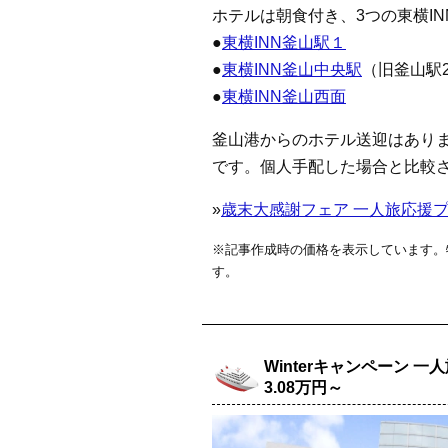
ホテルは朝食付き、3つの東横I
●
東横INN釜山駅１
●
東横INN釜山中央駅
（旧釜山駅2
●
東横INN釜山西面
釜山港からのホテル送迎はあり
です。個人手配した場合と比較
»
歳末大感謝フェア 一人旅応援プラ
※記事作成時の価格を表示しています。
す。
Winterキャンペーン 一
3.08万円～