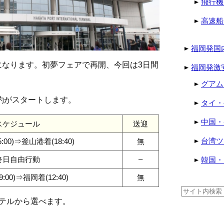
飛行機
高速船
福岡発国
になります。初夢フェアで再開、今回は3日間
福岡発激
グアム
ン予約がスタートします。
タイ・
中国・
スケジュール
送迎
台湾ツ
:00)⇒釜山港着(18:40)
無
終日自由行動
–
韓国・
:00)⇒福岡着(12:40)
無
検
索:
テルから選べます。