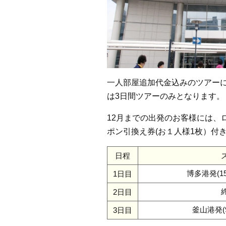
一人部屋追加代金込みのツアー
は3日間ツアーのみとなります。
12月までの出発のお客様には、
ポン引換え券(お１人様1枚）付
日程
博多港発(15
1日目
2日目
釜山港発(9
3日目