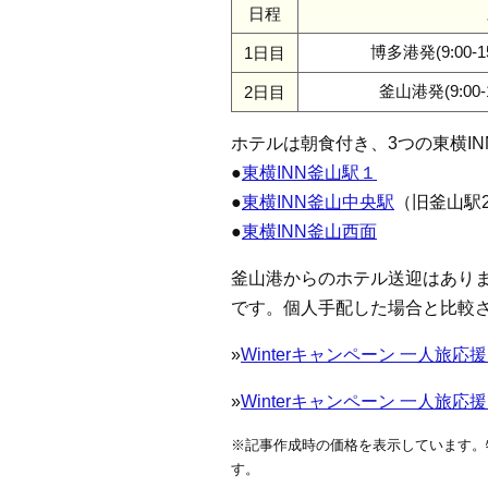
日程
博多港発(9:00-15
1日目
釜山港発(9:00-1
2日目
ホテルは朝食付き、3つの東横I
●
東横INN釜山駅１
●
東横INN釜山中央駅
（旧釜山駅2
●
東横INN釜山西面
釜山港からのホテル送迎はあり
です。個人手配した場合と比較
»
Winterキャンペーン 一人旅応援
»
Winterキャンペーン 一人旅応援
※記事作成時の価格を表示しています。
す。