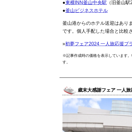
●
東横INN釜山中央駅
（旧釜山駅2
●
釜山ビジネスホテル
釜山港からのホテル送迎はあり
です。個人手配した場合と比較
»
初夢フェア2024 一人旅応援プラ
※記事作成時の価格を表示しています。
す。
歳末大感謝フェア 一人旅応