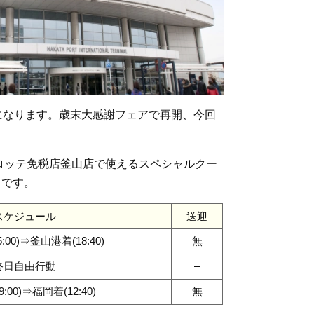
になります。歳末大感謝フェアで再開、今回
ロッテ免税店釜山店で使えるスペシャルクー
きです。
スケジュール
送迎
:00)⇒釜山港着(18:40)
無
終日自由行動
–
:00)⇒福岡着(12:40)
無