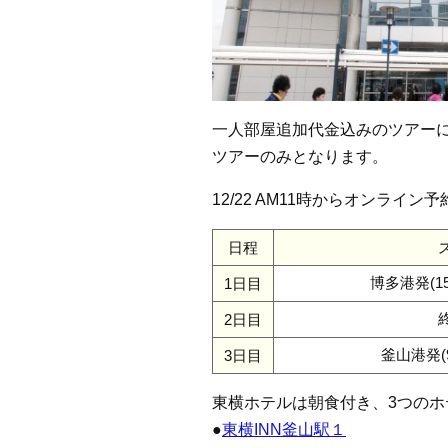
一人部屋追加代金込みのツアー
ツアーのみとなります。
12/22 AM11時からオンライ
日程
博多港発(15
1日目
2日目
釜山港発(9
3日目
東横ホテルは朝食付き、3つのホ
●
東横INN釜山駅１