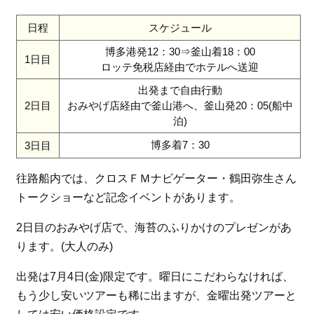
日程
スケジュール
博多港発12：30⇒釜山着18：00
1日目
ロッテ免税店経由でホテルへ送迎
出発まで自由行動
2日目
おみやげ店経由で釜山港へ、釜山発20：05(船中
泊)
博多着7：30
3日目
往路船内では、クロスＦＭナビゲーター・鶴田弥生さん
トークショーなど記念イベントがあります。
2日目のおみやげ店で、海苔のふりかけのプレゼンがあ
ります。(大人のみ)
出発は7月4日(金)限定です。曜日にこだわらなければ、
もう少し安いツアーも稀に出ますが、金曜出発ツアーと