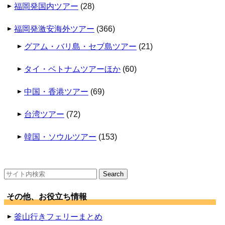
福岡発国内ツアー
(28)
福岡発激安海外ツアー
(366)
グアム・バリ島・セブ島ツアー
(21)
タイ・ベトナムツアーほか
(60)
中国・香港ツアー
(69)
台湾ツアー
(72)
韓国・ソウルツアー
(153)
検
索:
その他、お役立ち情報
釜山行きフェリーまとめ