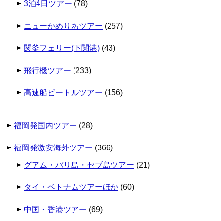
3泊4日ツアー
(78)
ニューかめりあツアー
(257)
関釜フェリー(下関港)
(43)
飛行機ツアー
(233)
高速船ビートルツアー
(156)
福岡発国内ツアー
(28)
福岡発激安海外ツアー
(366)
グアム・バリ島・セブ島ツアー
(21)
タイ・ベトナムツアーほか
(60)
中国・香港ツアー
(69)