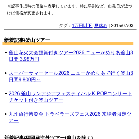
※記事作成時の価格を表示しています。特に早割など、出発日が近づ
けば価格が変更されます。
タグ：
1万円以下
,
夏休み
| 2015/07/03
新着記事/釜山ツアー
釜山花火大会観賞付きツアー2026 ニューかめりあ釜山3
日間 3.98万円
スーパーサマーセール2026 ニューかめりあで行く釜山3
日間9,800円～
2026 釜山ワンアジアフェスティバル K-POPコンサート
チケット付き釜山ツアー
九州旅行博覧会 トラベラーズフェス2026 来場者限定ツ
アー
新着記事/福岡発海外ツアー(釜山を除く)