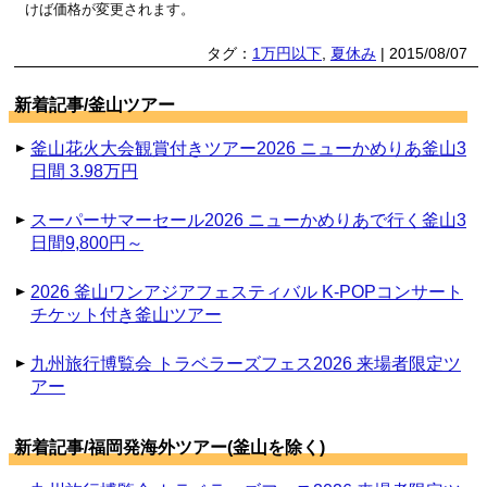
けば価格が変更されます。
タグ：
1万円以下
,
夏休み
| 2015/08/07
新着記事/釜山ツアー
釜山花火大会観賞付きツアー2026 ニューかめりあ釜山3
日間 3.98万円
スーパーサマーセール2026 ニューかめりあで行く釜山3
日間9,800円～
2026 釜山ワンアジアフェスティバル K-POPコンサート
チケット付き釜山ツアー
九州旅行博覧会 トラベラーズフェス2026 来場者限定ツ
アー
新着記事/福岡発海外ツアー(釜山を除く)