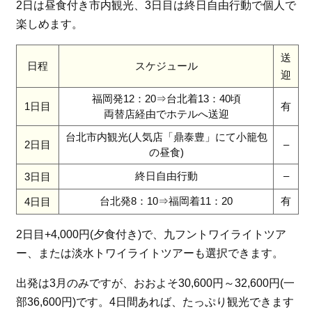
2日は昼食付き市内観光、3日目は終日自由行動で個人で
楽しめます。
送
日程
スケジュール
迎
福岡発12：20⇒台北着13：40頃
1日目
有
両替店経由でホテルへ送迎
台北市内観光(人気店「鼎泰豊」にて小籠包
2日目
–
の昼食)
終日自由行動
–
3日目
台北発8：10⇒福岡着11：20
有
4日目
2日目+4,000円(夕食付き)で、九フントワイライトツア
ー、または淡水トワイライトツアーも選択できます。
出発は3月のみですが、おおよそ30,600円～32,600円(一
部36,600円)です。4日間あれば、たっぷり観光できます