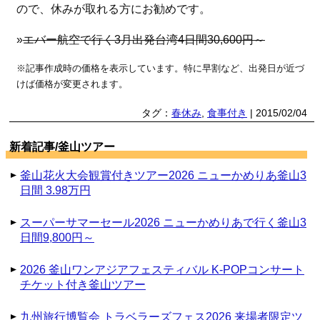
ので、休みが取れる方にお勧めです。
»
エバー航空で行く3月出発台湾4日間30,600円～
※記事作成時の価格を表示しています。特に早割など、出発日が近づ
けば価格が変更されます。
タグ：
春休み
,
食事付き
| 2015/02/04
新着記事/釜山ツアー
釜山花火大会観賞付きツアー2026 ニューかめりあ釜山3
日間 3.98万円
スーパーサマーセール2026 ニューかめりあで行く釜山3
日間9,800円～
2026 釜山ワンアジアフェスティバル K-POPコンサート
チケット付き釜山ツアー
九州旅行博覧会 トラベラーズフェス2026 来場者限定ツ