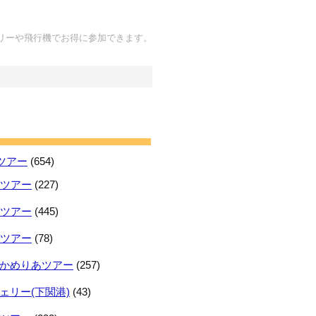
リーや飛行機でお得に参加できます。
ツアー
(654)
日ツアー
(227)
日ツアー
(445)
日ツアー
(78)
かめりあツアー
(257)
ェリー(下関港)
(43)