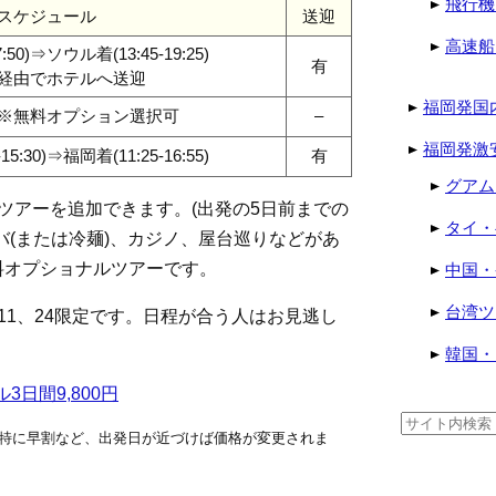
飛行機
スケジュール
送迎
高速船
:50)⇒ソウル着(13:45-19:25)
有
経由でホテルへ送迎
福岡発国
※無料オプション選択可
–
福岡発激
5:30)⇒福岡着(11:25-16:55)
有
グアム
ツアーを追加できます。(出発の5日前までの
タイ・
バ(または冷麺)、カジノ、屋台巡りなどがあ
料オプショナルツアーです。
中国・
台湾ツ
/2、11、24限定です。日程が合う人はお見逃し
韓国・
3日間9,800円
検
特に早割など、出発日が近づけば価格が変更されま
索: