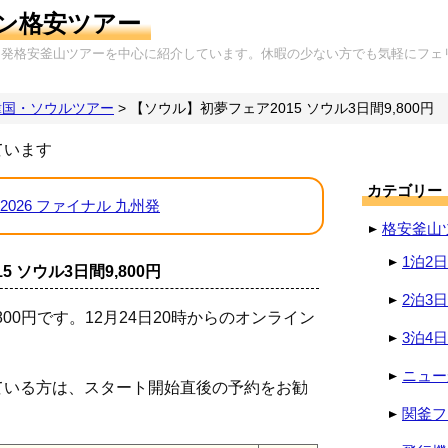
ン格安ツアー
岡発格安釜山ツアーを中心に紹介しています。休暇の少ない方でも気軽にフェ
韓国・ソウルツアー
>
【ソウル】初夢フェア2015 ソウル3日間9,800円
ています
カテゴリー
2026 ファイナル 九州発
格安釜山
1泊2
 ソウル3日間9,800円
2泊3
00円です。12月24日20時からのオンライン
3泊4
ニュー
ている方は、スタート開始直後の予約をお勧
関釜フ