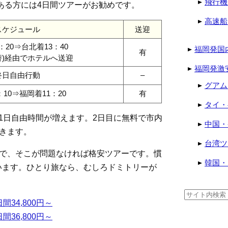
飛行機
ある方には4日間ツアーがお勧めです。
高速船
スケジュール
送迎
：20⇒台北着13：40
福岡発国
有
替)経由でホテルへ送迎
福岡発激
終日自由行動
–
グアム
10⇒福岡着11：20
有
タイ・
1日自由時間が増えます。2日目に無料で市内
中国・
できます。
台湾ツ
ので、そこが問題なければ格安ツアーです。慣
韓国・
います。ひとり旅なら、むしろドミトリーが
検
34,800円～
索:
36,800円～