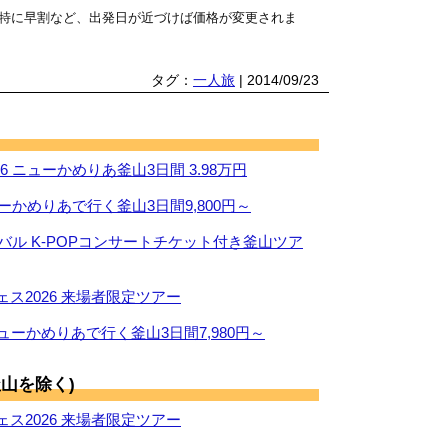
特に早割など、出発日が近づけば価格が変更されま
タグ：
一人旅
| 2014/09/23
 ニューかめりあ釜山3日間 3.98万円
ーかめりあで行く釜山3日間9,800円～
ィバル K-POPコンサートチケット付き釜山ツア
ス2026 来場者限定ツアー
ューかめりあで行く釜山3日間7,980円～
山を除く)
ス2026 来場者限定ツアー