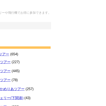
リーや飛行機でお得に参加できます。
ツアー
(654)
日ツアー
(227)
日ツアー
(445)
日ツアー
(78)
かめりあツアー
(257)
ェリー(下関港)
(43)