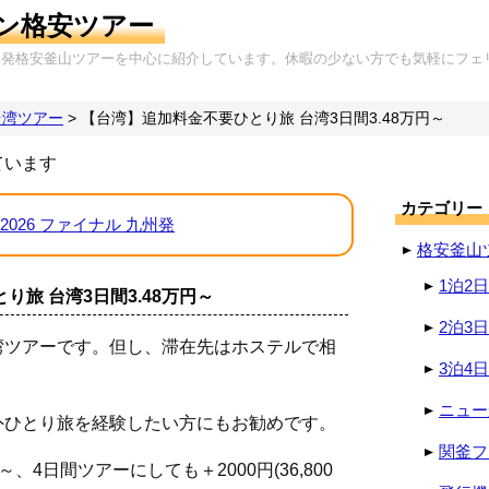
ン格安ツアー
岡発格安釜山ツアーを中心に紹介しています。休暇の少ない方でも気軽にフェ
台湾ツアー
>
【台湾】追加料金不要ひとり旅 台湾3日間3.48万円～
ています
カテゴリー
2026 ファイナル 九州発
格安釜山
1泊2
旅 台湾3日間3.48万円～
2泊3
湾ツアーです。但し、滞在先はホステルで相
3泊4
ニュー
外ひとり旅を経験したい方にもお勧めです。
関釜フ
～、4日間ツアーにしても＋2000円(36,800