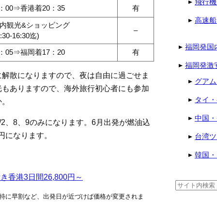
飛行機
：00⇒香港着20：35
有
高速船
内観光&ショッピング
–
7:30-16:30迄)
福岡発国
：05⇒福岡着17：20
有
福岡発激
30頃に解散になりますので、夜は自由に過ごせま
グアム
光もありますので、海外旅行初心者にも参加
タイ・
か。
中国・
7/2、8、9のみになります。6月出発が燃油込
8万円になります。
台湾ツ
韓国・
香港3日間26,800円～
検
索:
特に早割など、出発日が近づけば価格が変更されま