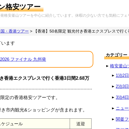
ン格安ツアー
岡発格安釜山ツアーを中心に紹介しています。休暇の少ない方でも気軽にフェ
中国・香港ツアー
>
【香港】50名限定 観光付き香港エクスプレスで行く香
ています
カテゴリー
2026 ファイナル 九州発
格安釜山
1泊2
き香港エクスプレスで行く香港3日間2.68万
2泊3
3泊4
約限定の香港格安ツアーです。
ニュー
付き市内観光&ショッピングが含まれます。
関釜フ
スケジュール
送迎