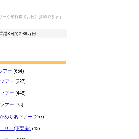
リーや飛行機でお得に参加できます。
港3日間2.68万円～
ツアー
(654)
日ツアー
(227)
日ツアー
(445)
日ツアー
(78)
かめりあツアー
(257)
ェリー(下関港)
(43)