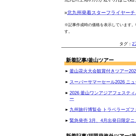
»
北九州発着スターフライヤーチャ
※記事作成時の価格を表示しています。
す。
タグ：
2
新着記事/釜山ツアー
釜山花火大会観賞付きツアー2026
スーパーサマーセール2026 ニュ
2026 釜山ワンアジアフェステ
ー
九州旅行博覧会 トラベラーズフェ
緊急発売 3月、4月出発日限定ニ