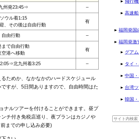
飛行機
九州発23:45⇒
–
高速船
ソウル着1:15
有
迎、その後は自由行動
福岡発国
自由行動
–
福岡発激
発まで自由行動
有
グアム
夜空港へ移動
:05⇒北九州着3:25
–
タイ・
中国・
えるためか、なかなかのハードスケジュール
いですが、5日間ありますので、自由時間はた
台湾ツ
韓国・
ショナルツアーを付けることができます。昼プ
ランチ付き免税店巡り、夜プランはカジノや
検
索:
日前までの申し込み必要)
討下さい。