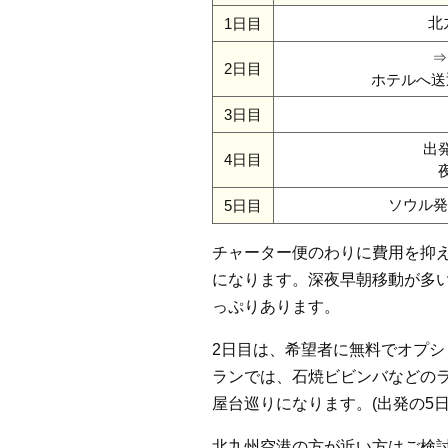
北
1日目
⇒
2日目
ホテルへ送
3日目
出
4日目
ソウル発2
5日目
チャーター便のわりに費用を抑
になります。深夜早朝移動が多
っぷりあります。
2日目は、希望者に無料でオプ
ランでは、石焼ビビンバなどの
屋台巡りになります。(出発の5
北九州空港の方が近い方はご検