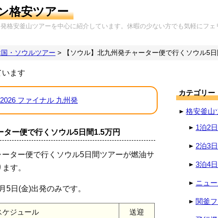
ン格安ツアー
岡発格安釜山ツアーを中心に紹介しています。休暇の少ない方でも気軽にフェ
韓国・ソウルツアー
>
【ソウル】北九州発チャーター便で行くソウル5日間
ています
カテゴリー
2026 ファイナル 九州発
格安釜山
1泊2
ター便で行くソウル5日間1.5万円
2泊3
ャーター便で行くソウル5日間ツアーが燃油サ
3泊4
ります。
ニュー
5日(金)出発のみです。
関釜フ
スケジュール
送迎