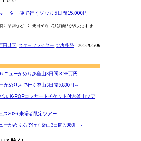
ーター便で行くソウル5日間15,000円
特に早割など、出発日が近づけば価格が変更されま
万円以下
,
スターフライヤー
,
北九州発
| 2016/01/06
 ニューかめりあ釜山3日間 3.98万円
ーかめりあで行く釜山3日間9,800円～
ィバル K-POPコンサートチケット付き釜山ツア
ス2026 来場者限定ツアー
ューかめりあで行く釜山3日間7,980円～