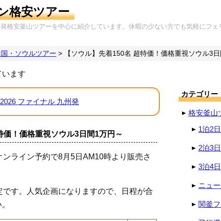
ン格安ツアー
岡発格安釜山ツアーを中心に紹介しています。休暇の少ない方でも気軽にフェ
韓国・ソウルツアー
>
【ソウル】先着150名 超特価！価格重視ソウル3日
ています
カテゴリー
2026 ファイナル 九州発
格安釜山
1泊2
超特価！価格重視ソウル3日間1万円～
2泊3
ンライン予約で8月5日AM10時より販売さ
3泊4
ニュー
定です。人気企画になりますので、日程が合
関釜フ
い。