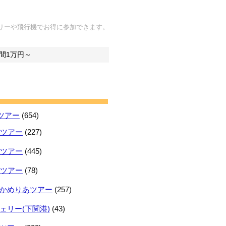
リーや飛行機でお得に参加できます。
間1万円～
ツアー
(654)
日ツアー
(227)
日ツアー
(445)
日ツアー
(78)
かめりあツアー
(257)
ェリー(下関港)
(43)