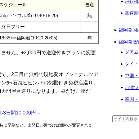
飛行機
スケジュール
送迎
高速船
:55)⇒ソウル着(10:40-18:20)
無
終日フリー
–
福岡発国
8:35)⇒福岡着(10:20-20:05)
無
福岡発激
グアム
せん。+2,000円で送迎付きプランに変更
タイ・
定で、2日目に無料で現地発オプショナルツア
中国・
ンチ(石焼ビビンバor冷麺)付き免税店巡り、
台湾ツ
南大門屋台巡りになります。昼だけ、夜だ
韓国・
ル3日間10,000円～
検
索:
特に早割など、出発日が近づけば価格が変更されま