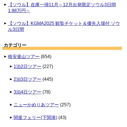
【ソウル】在庫一掃11月～12月出発限定ソウル3日間
1.98万円～
【ソウル】KGMA2025 観覧チケット＆優先入場付 ソウ
ル3日間
カテゴリー
格安釜山ツアー
(654)
1泊2日ツアー
(227)
2泊3日ツアー
(445)
3泊4日ツアー
(78)
ニューかめりあツアー
(257)
関釜フェリー(下関港)
(43)