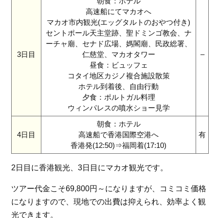
朝食：ホテル
高速船にてマカオへ
マカオ市内観光(エッグタルトのおやつ付き)
セントポール天主堂跡、聖ドミンゴ教会、ナ
ーチャ廟、セナド広場、媽閣廟、民政総署、
3日目
仁慈堂、マカオタワー
–
昼食：ビュッフェ
コタイ地区カジノ複合施設散策
ホテル到着後、自由行動
夕食：ポルトガル料理
ウィンパレスの噴水ショー見学
朝食：ホテル
4日目
高速船で香港国際空港へ
有
香港発(12:50)⇒福岡着(17:10)
2日目に香港観光、3日目にマカオ観光です。
ツアー代金こそ69,800円～になりますが、コミコミ価格
になりますので、現地での出費は抑えられ、効率よく観
光できます。