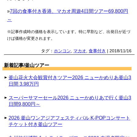
»
7回の食事付き香港、マカオ周遊4日間ツアー69,800円
～
※記事作成時の価格を表示しています。特に早割など、出発日が近づ
けば価格が変更されます。
タグ：
ホンコン
,
マカオ
,
食事付き
| 2018/11/16
新着記事/釜山ツアー
釜山花火大会観賞付きツアー2026 ニューかめりあ釜山3
日間 3.98万円
スーパーサマーセール2026 ニューかめりあで行く釜山3
日間9,800円～
2026 釜山ワンアジアフェスティバル K-POPコンサート
チケット付き釜山ツアー