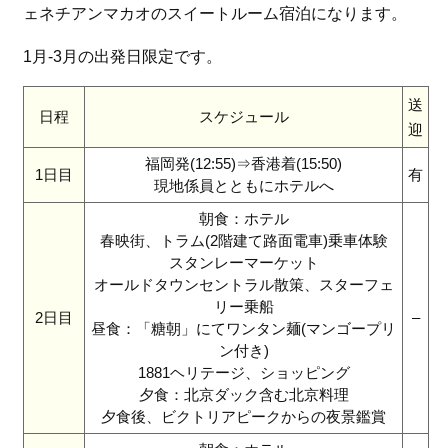
ェネチアンマカオのスイートルーム宿泊になります。
1月-3月の出発日限定です。
送
日程
スケジュール
迎
福岡発(12:55)⇒香港着(15:50)
1日目
有
現地係員とともにホテルへ
朝食：ホテル
春映街、トラム(2階建て路面電車)乗車体験
スタンレーマーケット
オールドタウンセントラル散策、スターフェ
リー乗船
2日目
–
昼食：「糖朝」にてワンタン麺(マンゴープリ
ン付き)
1881ヘリテージ、ショッピング
夕食：北京ダック含む北京料理
夕食後、ビクトリアピークからの夜景鑑賞