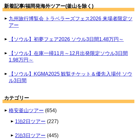
新着記事/福岡発海外ツアー(釜山を除く)
九州旅行博覧会 トラベラーズフェス2026 来場者限定ツ
アー
【ソウル】初夢フェア2026 ソウル3日間1.48万円～
【ソウル】在庫一掃11月～12月出発限定ソウル3日間
1.98万円～
【ソウル】KGMA2025 観覧チケット＆優先入場付 ソウ
ル3日間
カテゴリー
格安釜山ツアー
(654)
1泊2日ツアー
(227)
2泊3日ツアー
(445)