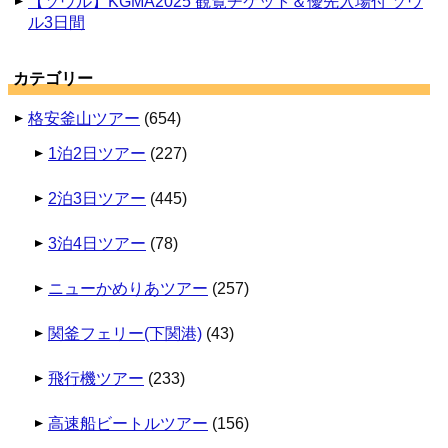
【ソウル】KGMA2025 観覧チケット＆優先入場付 ソウ
ル3日間
カテゴリー
格安釜山ツアー
(654)
1泊2日ツアー
(227)
2泊3日ツアー
(445)
3泊4日ツアー
(78)
ニューかめりあツアー
(257)
関釜フェリー(下関港)
(43)
飛行機ツアー
(233)
高速船ビートルツアー
(156)