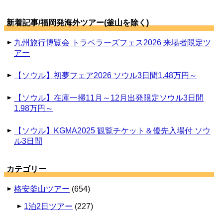
新着記事/福岡発海外ツアー(釜山を除く)
九州旅行博覧会 トラベラーズフェス2026 来場者限定ツ
アー
【ソウル】初夢フェア2026 ソウル3日間1.48万円～
【ソウル】在庫一掃11月～12月出発限定ソウル3日間
1.98万円～
【ソウル】KGMA2025 観覧チケット＆優先入場付 ソウ
ル3日間
カテゴリー
格安釜山ツアー
(654)
1泊2日ツアー
(227)