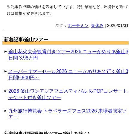
※記事作成時の価格を表示しています。特に早割など、出発日が近づ
けば価格が変更されます。
タグ：
ホーチミン
,
春休み
| 2020/01/31
新着記事/釜山ツアー
釜山花火大会観賞付きツアー2026 ニューかめりあ釜山3
日間 3.98万円
スーパーサマーセール2026 ニューかめりあで行く釜山3
日間9,800円～
2026 釜山ワンアジアフェスティバル K-POPコンサート
チケット付き釜山ツアー
九州旅行博覧会 トラベラーズフェス2026 来場者限定ツ
アー
新着記事/福岡発海外ツアー(釜山を除く)