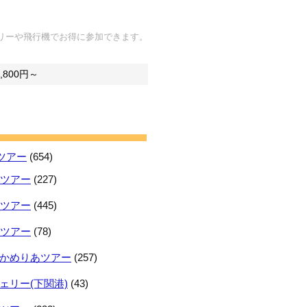
リーや飛行機でお得に参加できます。
800円～
ツアー
(654)
日ツアー
(227)
日ツアー
(445)
日ツアー
(78)
かめりあツアー
(257)
ェリー(下関港)
(43)