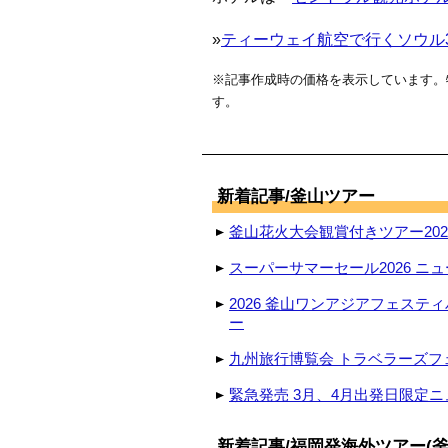
»
ティーウェイ航空で行くソウル3日
※記事作成時の価格を表示しています。
す。
新着記事/釜山ツアー
釜山花火大会観賞付きツアー2026
スーパーサマーセール2026 ニュ
2026 釜山ワンアジアフェステ
ー
九州旅行博覧会 トラベラーズフェ
緊急発売 3月、4月出発日限定ニ
新着記事/福岡発海外ツアー(釜