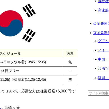
飛行機
高速船
福岡発国
福岡発激
グアム
タイ・
スケジュール
送迎
中国・
:45)⇒ソウル着(13:45-15:05)
無
台湾ツ
終日フリー
–
韓国・
1:25)⇒福岡着(11:25-12:45)
無
せんが、必要な方は往復送迎+6,000円で
検
索:
ル
』指定です。