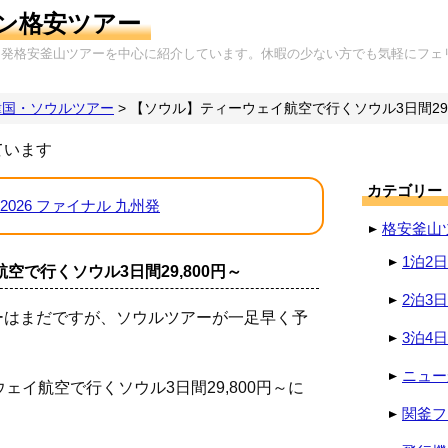
ン格安ツアー
岡発格安釜山ツアーを中心に紹介しています。休暇の少ない方でも気軽にフェ
韓国・ソウルツアー
>
【ソウル】ティーウェイ航空で行くソウル3日間29,
ています
カテゴリー
2026 ファイナル 九州発
格安釜山
1泊2
空で行くソウル3日間29,800円～
2泊3
ーはまだですが、ソウルツアーが一足早く予
3泊4
ニュー
ェイ航空で行くソウル3日間29,800円～に
関釜フ