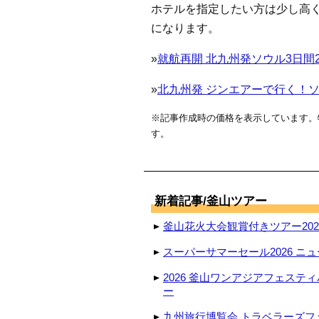
ホテルを指定したい方は少し高くなり
になります。
»
就航再開 北九州発ソウル3日間25
»
北九州発 ジンエアーで行く！
※記事作成時の価格を表示しています。
す。
新着記事/釜山ツアー
釜山花火大会観賞付きツアー2026
スーパーサマーセール2026 ニュ
2026 釜山ワンアジアフェステ
ー
九州旅行博覧会 トラベラーズフェ