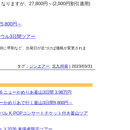
ますが、27,800円～(2,000円割引適用)
,800円～
ソウル3日間ツアー
特に早割など、出発日が近づけば価格が変更されま
タグ：
ジンエアー
,
北九州発
| 2023/03/31
 ニューかめりあ釜山3日間 3.98万円
ーかめりあで行く釜山3日間9,800円～
ィバル K-POPコンサートチケット付き釜山ツア
ス2026 来場者限定ツアー