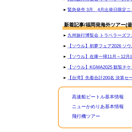
緊急発売 3月、4月出発日限定ニ
新着記事/福岡発海外ツアー(釜
九州旅行博覧会 トラベラーズフェ
【ソウル】初夢フェア2026 ソウ
【ソウル】在庫一掃11月～12月
【ソウル】KGMA2025 観覧チ
【台湾】先着合計200名 決算セール
高速船ビートル基本情報
ニューかめりあ基本情報
飛行機ツアー