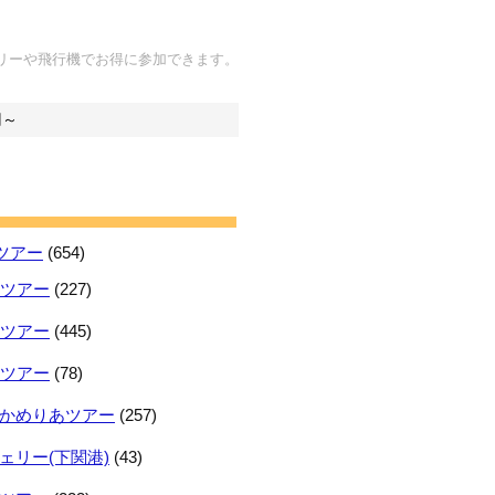
リーや飛行機でお得に参加できます。
円～
ツアー
(654)
日ツアー
(227)
日ツアー
(445)
日ツアー
(78)
かめりあツアー
(257)
ェリー(下関港)
(43)