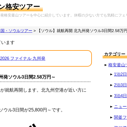
ン格安ツアー
岡発格安釜山ツアーを中心に紹介しています。休暇の少ない方でも気軽にフェ
韓国・ソウルツアー
>
【ソウル】就航再開 北九州発ソウル3日間2.58万
ています
カテゴリー
2026 ファイナル 九州発
格安釜山
1泊2
発ソウル3日間2.58万円～
2泊3
ル線が就航再開します。北九州空港が近い方に
3泊4
ニュー
ソウル3日間が25,800円～です。
関釜フ