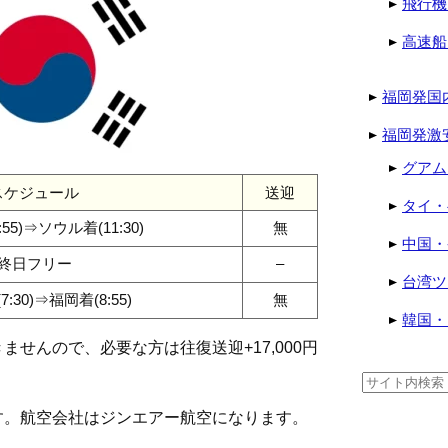
飛行機
高速船
福岡発国
福岡発激
グアム
スケジュール
送迎
タイ・
55)⇒ソウル着(11:30)
無
中国・
終日フリー
–
台湾ツ
:30)⇒福岡着(8:55)
無
韓国・
せんので、必要な方は往復送迎+17,000円
検
索:
す。航空会社はジンエアー航空になります。