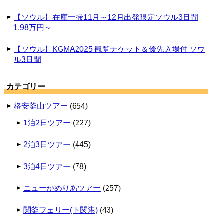
【ソウル】在庫一掃11月～12月出発限定ソウル3日間
1.98万円～
【ソウル】KGMA2025 観覧チケット＆優先入場付 ソウ
ル3日間
カテゴリー
格安釜山ツアー
(654)
1泊2日ツアー
(227)
2泊3日ツアー
(445)
3泊4日ツアー
(78)
ニューかめりあツアー
(257)
関釜フェリー(下関港)
(43)