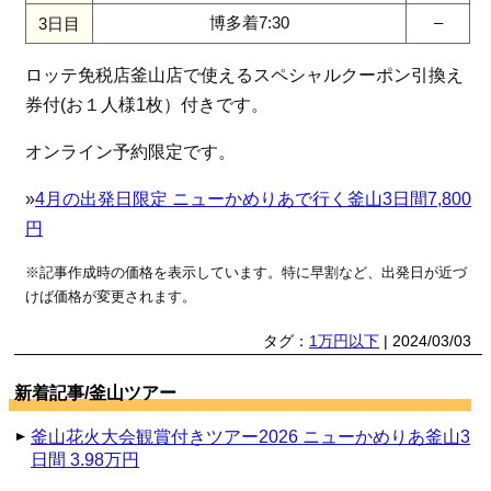
博多着7:30
–
3日目
ロッテ免税店釜山店で使えるスペシャルクーポン引換え
券付(お１人様1枚）付きです。
オンライン予約限定です。
»
4月の出発日限定 ニューかめりあで行く釜山3日間7,800
円
※記事作成時の価格を表示しています。特に早割など、出発日が近づ
けば価格が変更されます。
タグ：
1万円以下
| 2024/03/03
新着記事/釜山ツアー
釜山花火大会観賞付きツアー2026 ニューかめりあ釜山3
日間 3.98万円