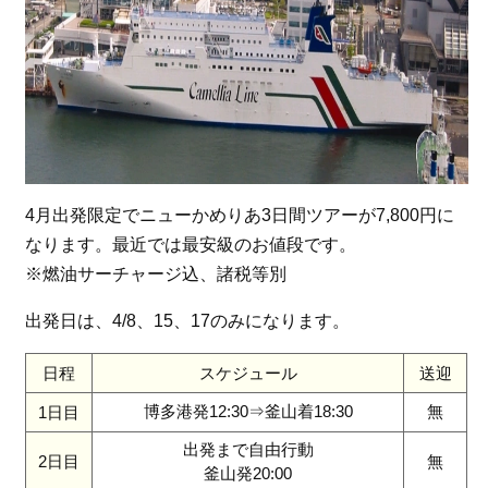
4月出発限定でニューかめりあ3日間ツアーが7,800円に
なります。最近では最安級のお値段です。
※燃油サーチャージ込、諸税等別
出発日は、4/8、15、17のみになります。
日程
スケジュール
送迎
博多港発12:30⇒釜山着18:30
無
1日目
出発まで自由行動
2日目
無
釜山発20:00