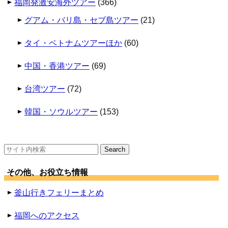
福岡発激安海外ツアー
(366)
グアム・バリ島・セブ島ツアー
(21)
タイ・ベトナムツアーほか
(60)
中国・香港ツアー
(69)
台湾ツアー
(72)
韓国・ソウルツアー
(153)
検
索:
その他、お役立ち情報
釜山行きフェリーまとめ
福岡へのアクセス