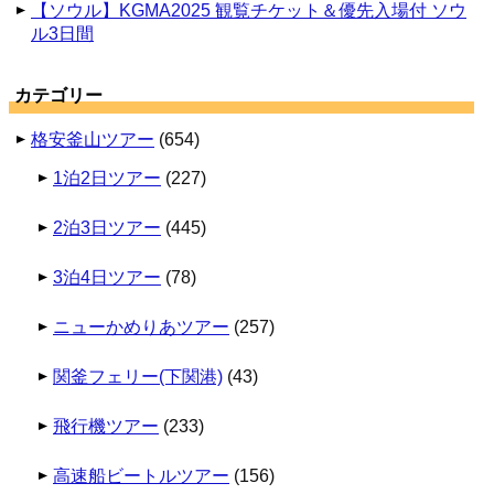
【ソウル】KGMA2025 観覧チケット＆優先入場付 ソウ
ル3日間
カテゴリー
格安釜山ツアー
(654)
1泊2日ツアー
(227)
2泊3日ツアー
(445)
3泊4日ツアー
(78)
ニューかめりあツアー
(257)
関釜フェリー(下関港)
(43)
飛行機ツアー
(233)
高速船ビートルツアー
(156)