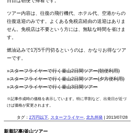
日目は朝便で帰着です。
ツアー内容は、往復の飛行機代、ホテル代、空港からの
往復送迎のみです。よくある免税店経由の送迎はありま
せん。免税店は不要という方には、無駄な時間を省けま
す。
燃油込みで1万5千円切るというのは、かなりお得なツア
ーです。
»
スターフライヤーで行く釜山2日間ツアー(朝便利用)
»
スターフライヤーで行く釜山2日間ツアー(夕方便利用)
»
スターフライヤーで行く釜山3日間ツアー
※記事作成時の価格を表示しています。特に早割など、出発日が近づ
けば価格が変更されます。
タグ：
2万円以下
,
スターフライヤー
,
北九州発
| 2013/07/28
新着記事/釜山ツアー