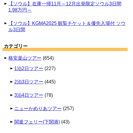
【ソウル】在庫一掃11月～12月出発限定ソウル3日間
1.98万円～
【ソウル】KGMA2025 観覧チケット＆優先入場付 ソウ
ル3日間
カテゴリー
格安釜山ツアー
(654)
1泊2日ツアー
(227)
2泊3日ツアー
(445)
3泊4日ツアー
(78)
ニューかめりあツアー
(257)
関釜フェリー(下関港)
(43)